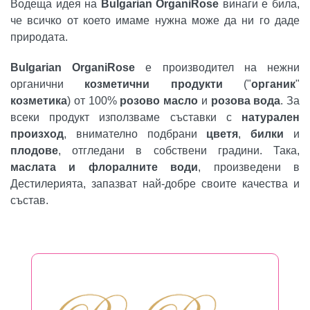
Водеща идея на
Bulgarian OrganiRose
винаги е била,
че всичко от което имаме нужна може да ни го даде
природата.
Bulgarian OrganiRose
е производител на нежни
органични
козметични продукти
("
органик
"
козметика
) от 100%
розово масло
и
розова вода
. За
всеки продукт използваме съставки с
натурален
произход
, внимателно подбрани
цветя
,
билки
и
плодове
, отгледани в собствени градини. Така,
маслата и флоралните води
, произведени в
Дестилерията, запазват най-добре своите качества и
състав.